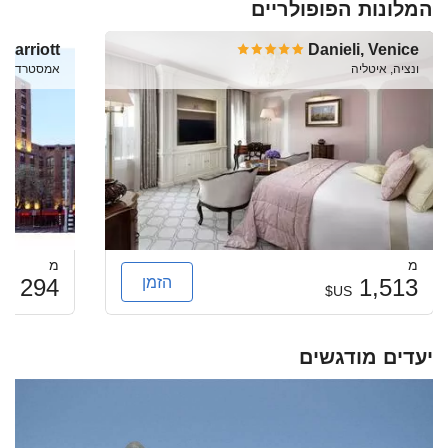
המלונות הפופולריים
Marriott
Danieli, Venice
ונציה, איטליה
אמסטרדם, Netherlands
מ
מ
הזמן
294
1,513
US$
US$
יעדים מודגשים