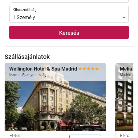
Kihasználtság
Kihasználtság
1
Személy
Keresés
Szállásajánlatok
Wellington Hotel & Spa Madrid
Melia M
Madrid, Spanyolország
Madrid, Sp
Ft-tól
Ft-tól