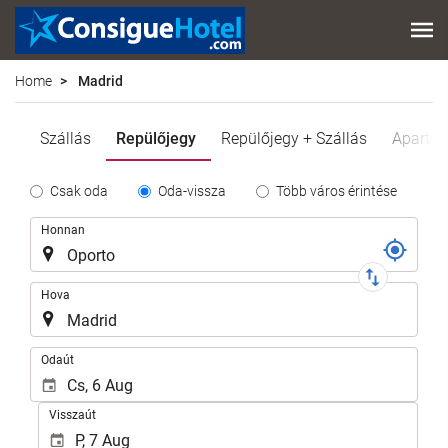
Home
Madrid
Szállás
Repülőjegy
Repülőjegy + Szállás
Apartm
Tipo
Csak oda
Oda-vissza
Több város érintése
de
Útvonal
Honnan
Trayecto
Hova
.
Odaút
Visszaút