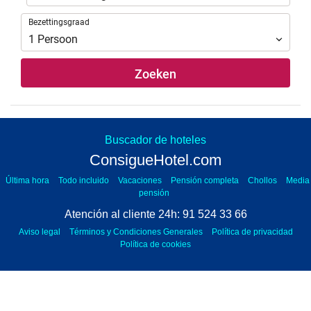
Bezettingsgraad
Bezettingsgraad
1
Persoon
Zoeken
Buscador de hoteles
ConsigueHotel.com
Atención al cliente 24h | Telefoon
+34 915243366
ConsigueHotel.com
Wettelijke kennisgeving
Algemene Voorwaarden
Última hora
Todo incluido
Vacaciones
Pensión completa
Chollos
Media
Privacy beleid
Cookies beleid
pensión
Onlinetravel
Powered by
Atención al cliente 24h: 91 524 33 66
Aviso legal
Términos y Condiciones Generales
Política de privacidad
Política de cookies