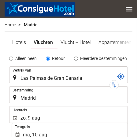
Home
Madrid
Hotels
Vluchten
Vlucht + Hotel
Appartementen
Tipo
Alleen heen
Retour
Meerdere bestemmingen
de
Reis
Vertrek van
Trayecto
Bestemming
.
Heenreis
Terugreis