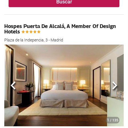
Buscar
Hospes Puerta De Alcalá, A Member Of Design
Hotels
Plaza de la Indepencia, 3 - Madrid
Anterior
Sigui
1
/ 135