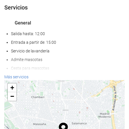
Servicios
General
Salida hasta: 12:00
Entrada a partir de: 15:00
Servicio de lavandería
Admite mascotas
Cesta para mascotas
Cuenco para mascotas
Más servicios
Aire Acondicionado
+
Calefacción
−
Ascensor
Adaptado para personas con movilidad reducida
Habitaciones No fumadores
Hotel no fumadores