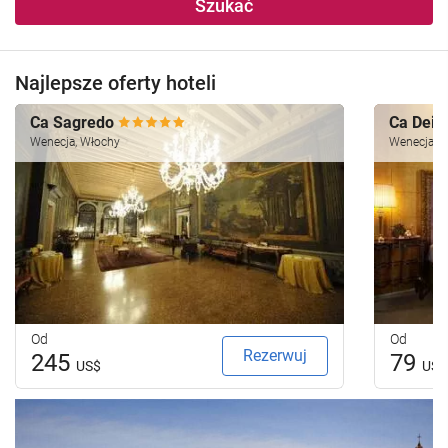
Szukać
Najlepsze oferty hoteli
Ca Sagredo
Ca Dei 
Wenecja, Włochy
Wenecja, 
Od
Od
Rezerwuj
245
79
US$
US$