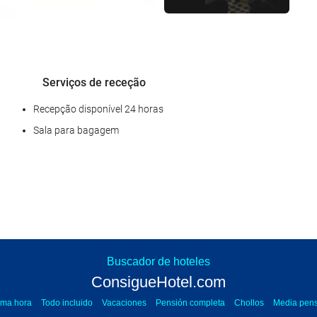
Serviços de receção
Recepção disponível 24 horas
Sala para bagagem
Instalações de negócios
Centro de Negócios
ConsigueHotel.com
Buscador de hoteles
Atención al cliente 24h | Telefone
+34 915243366
ConsigueHotel.com
legal
Termos e Condições Gerais
Polí­tica de Privacidade
Política de 
Serviço de limpeza
ima hora
Todo incluido
Vacaciones
Pensión completa
Chollos
Media pens
Onlinetravel
Powered by