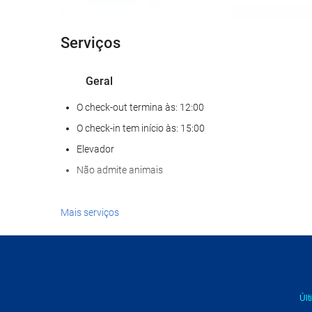
Serviços
Geral
O check-out termina às: 12:00
O check-in tem início às: 15:00
Elevador
Não admite animais
Alimentação e bebidas
Mais serviços
Restaurante à la carte
Bar
Aviso 
Internet
Últ