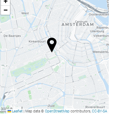
+
−
3000 ft
Leaflet
|
Map data ©
OpenStreetMap
contributors,
CC-BY-SA