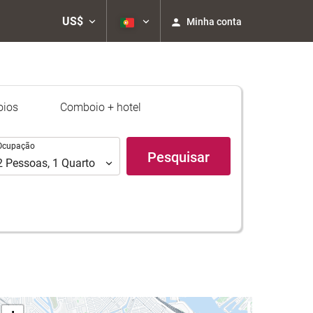
US$
Minha conta
ios
Comboio + hotel
upação
Ocupação
Pesquisar
2
Pessoas
,
1
Quarto