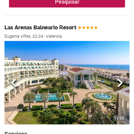
Pesquisar
Las Arenas Balneario Resort
Eugenia Viñes, 22-24 - Valencia
Anterior
Segui
1
/ 25
Serviços