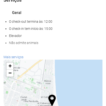
Geral
O check-out termina às: 12:00
O check-in tem início às: 15:00
Elevador
Não admite animais
Bem-estar
Mais serviços
Spa
+
Banho turco / Sauna a vapor
−
Sauna
Academia
Alimentação e bebidas