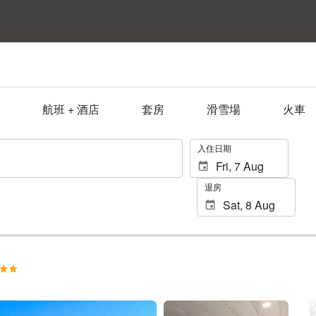
航班 + 酒店
套房
滑雪場
火車
.
入住日期
退房
查看 25 張相片