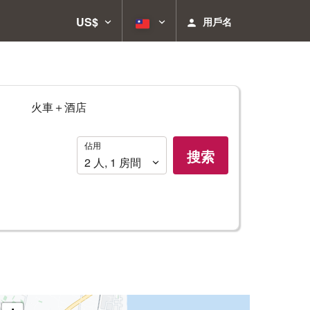
US$
用戶名
火車＋酒店
佔
佔用
搜索
用
2
人
,
1
房間