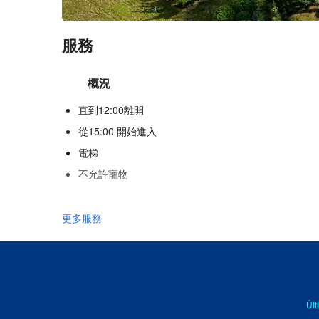
服務
概況
直到12:00離開
從15:00 開始進入
電梯
不允許寵物
食品與飲品
更多服務
單點餐廳
酒巴
館內咖啡店
Últ
游泳池