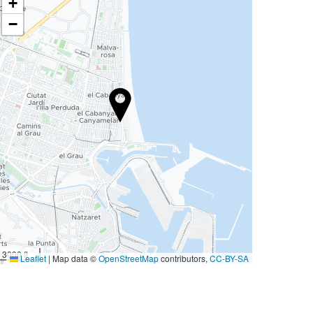
+
−
3000 ft
Leaflet
|
Map data ©
OpenStreetMap
contributors,
CC-BY-SA