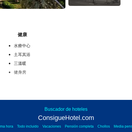
健康
水療中心
土耳其浴
三溫暖
健身房
接待服務
24 小時接待櫃檯
行李寄存
ConsigueHotel.com
Buscador de hoteles
Atención al cliente 24h | 電話
+34 915243366
ConsigueHotel.com
法律通知
總條款
隱私政策
Cookies 政策
ima hora
Todo incluido
Vacaciones
Pensión completa
Chollos
Media pens
商務設施
Onlinetravel
Powered by